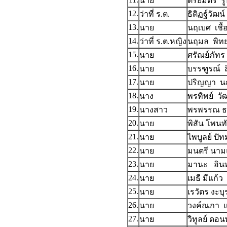
นาย
ตรัยมิตร ร
12.
ว่าที่ ร.ต.
ธิติฏฐ์วัฒน
13.
นาย
นฤเบศ เชื้
14.
ว่าที่ ร.ต.หญิง
นฤมล พิทย
15.
นาย
ศรัณย์ภัท
16.
นาย
บรรฑูรณ์ สิ
17.
นาย
ปริญญา น
18.
นาง
พรทิพย์ วั
19.
นางสาว
พรพรรณ ธ
20.
นาย
พิสัน โพนท
21.
นาย
ไพบูลย์ ปั
22.
นาย
มนตรี นา
23.
นาย
มานะ อินท
24.
นาย
เมธี มีแก้ว
25.
นาย
เรวัตร งะบุ
26.
นาย
วงค์ณภา แ
27.
นาย
วิทูลย์ ดอ