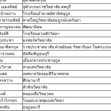
ูปใส
อุตรดิตถ์ดรุณี
์ เอมสถิตย์
จุฬาภรณราชวิทยาลัย ลพบุรี
อบ้านเกาะ
โรงเรียนอำมาตย์พานิชนุกูล
าธรรมทิตย์
หาดใหญ่วิทยาลัยสมบูรณ์กุลกันยา
ร กาญจนาคม
พัฒนานิคม
งห์ดี
โรงเรียนลานสักวิทยา
ฤประชา
มงฟอร์ตวิทยาลัย
ฒนาดิลกกุล
ราชประชาสมาสัย ฝ่ายมัธยม รัชดาภิเษก ในพระบรม
าราแดน
อัสสัมชัญธนบุรี
ัน
เมืองกลางประชานุกูล
ทมวิภาต
สามเสนวิทยาลัย
มแฮด
เทศบาลวัดจอมคีรีนาคพรต
รสว่าง
ศึกษานารี
หัวหินวิทยาลัย
รงค์
หนองเสือวิทยาคม
ก้วไกรษร
โนนสะอาดชุมแสงวิทยา
นพรทัน
อนุกูลนารี