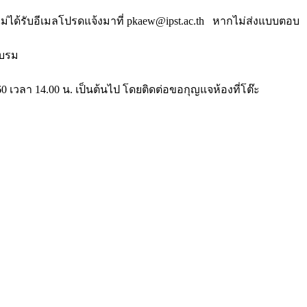
ได้รับอีเมลโปรดแจ้งมาที่ pkaew@ipst.ac.th หากไม่ส่งแบบตอบ
อบรม
60 เวลา 14.00 น. เป็นต้นไป โดยติดต่อขอกุญแจห้องที่โต๊ะ