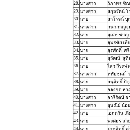
28.
นางสาว
วิภาพร ชิ
29.
นางสาว
สกุลรัตน์ โ
30.
นาย
สาโรจน์ บุญ
31.
นางสาว
กนกกาญจน
32.
นาย
สุเมธ ชาญ
33.
นาย
สุพรชัย เท
34.
นาย
สุรศักดิ์ ศร
35.
นาย
สุวัฒน์ สุทิ
36.
นาย
ไสว วีระพัน
37.
นางสาว
หทัยชนม์ น
38.
นาย
อนุสิทธิ์ ปิต
39.
นาย
อลงกต หา
40.
นางสาว
อารีรัตน์ ธ
41.
นางสาว
อุษณีย์ น้อ
42.
นาย
เอกตวัน เล
43.
นาย
พงศธร สา
44.
นาย
ประสิทธิ์ ค