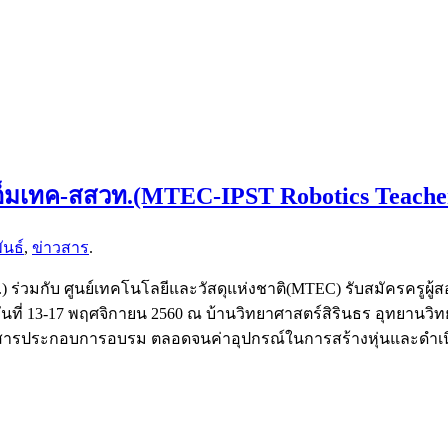
รู เอ็มเทค-สสวท.(MTEC-IPST Robotics Teach
ันธ์
,
ข่าวสาร
.
่วมกับ ศูนย์เทคโนโลยีและวัสดุแห่งชาติ(MTEC) รับสมัครครูผู้ส
นที่ 13-17 พฤศจิกายน 2560 ณ บ้านวิทยาศาสตร์สิรินธร อุทยานวิท
อกสารประกอบการอบรม ตลอดจนค่าอุปกรณ์ในการสร้างหุ่นและดำเนินก