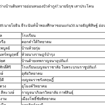
่างบ้านดินทรายอ่อนหนองบัวลำภู47.นายนิรุช เสาประโคน
49.นายโยธิน ธีระนันท์น้ำพองศึกษาขอนแก่น50.นายธัญพิสิษฐ์ อ่
ุล
โรงเรียน
ครือ
ดอกคำใต้วิทยาคม
ไพบูลย์
บ้านห้วยกุ่ม
ันทร์หนูฤทธิ์
ห้วยนางราษฎร์บำรุง
ิยศ
บ้านด้ายเทพกาญจนาอุปถัมภ์
กดิ์ศิริ
โรงเรียนเบญจมราชาลัย ในพระบรมราชูปถัมภ์
กษ์
อุทัยวิทยาคม
์ดี
เบญจมราชรังสฤษฎิ์
ีดวง
อุโมงค์วิทยาคม
 สีหะวงษ์
กาญจนาภิเษกวิทยาลัย กาฬสินธุ์
องาม
เมืองโพธิ์ชัยพิทยาคม