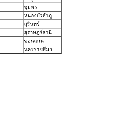
ชุมพร
หนองบัวลำภู
สุรินทร์
สุราษฎร์ธานี
ขอนแก่น
นครราชสีมา