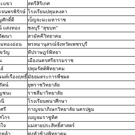
ณะแขว
สตรีสิริเกศ
รจนพรพิรักษ์
โรงเรียนปทุมคงคา
ศักดิ์ดี
เบ็ญจะมะมหาราช
์ แสงทอง
ชลบุรี “สุขบท”
วัฒนา
สามัคคีวิทยาคม
ียมทองอ่อน
พรหมานุสรณ์จังหวัดเพชรบุรี
ีขวัญ
ทีปราษฎร์พิทยา
น
เมืองนครศรีธรรมราช
ธ์
ปทุมรัตต์พิทยาคม
นท์เรืองฤทธิ์
มัธยมตระการพืชผล
ุรัตน์
ยุพราชวิทยาลัย
ญชนะ
ราชสีมาวิทยาลัย
านี
โรงเรียนพนาศึกษา
ยศรี
กาญจนาภิเษกวิทยาลัย นครปฐม
ิศไกร
เบญจมราชูทิศ
ยใจ
แม่สายประสิทธิ์ศาสตร์
ำหล้า
ทุ่งหัวช้างพิทยาคม