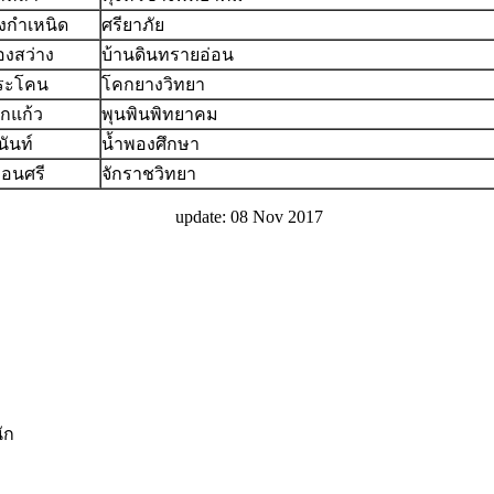
งกำเหนิด
ศรียาภัย
องสว่าง
บ้านดินทรายอ่อน
ประโคน
โคกยางวิทยา
กแก้ว
พุนพินพิทยาคม
นันท์
น้ำพองศึกษา
อ่อนศรี
จักราชวิทยา
update: 08 Nov 2017
ัก