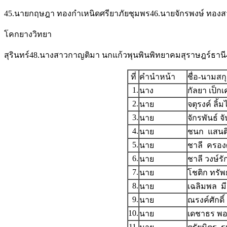
45.นายกฤษฎา ทองกำเหนิดศรียาภัยชุมพร46.นายจักรพงษ์ ทองสว
โคกยางวิทยา
สุรินทร์48.นางสาวกาญติมา นกแก้วพุนพินพิทยาคมสุราษฎร์ธานี
ที่
คำนำหน้า
ชื่อ-นามสก
1.
นาง
กัลยา เป็กเ
2.
นาย
จตุรงค์ ลิ้ม
3.
นาย
จักรพันธ์ จ
4.
นาย
ชนก แสนต
5.
นาย
ชาลี ครองศั
6.
นาย
ชาลี วงษ์รั
7.
นาย
โชติก ทรัพย
8.
นาย
เฉลิมพล ม
9.
นาย
ณรงค์ศักดิ์
10.
นาย
เดชาธร พ
11.