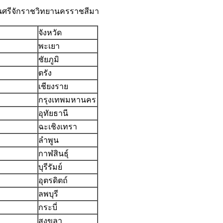
อนศรีจักราชวิทยานครราชสีมา
จังหวัด
พะเยา
ชัยภูมิ
ตรัง
เชียงราย
กรุงเทพมหานคร
อุทัยธานี
ฉะเชิงเทรา
ลำพูน
กาฬสินธุ์
บุรีรัมย์
อุตรดิตถ์
ลพบุรี
กระบี่
สงขลา