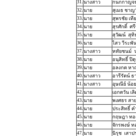
31.
นางสาว
กนกกาญจน
32.
นาย
สุเมธ ชาญ
33.
นาย
สุพรชัย เท
34.
นาย
สุรศักดิ์ ศร
35.
นาย
สุวัฒน์ สุทิ
36.
นาย
ไสว วีระพัน
37.
นางสาว
หทัยชนม์ น
38.
นาย
อนุสิทธิ์ ปิต
39.
นาย
อลงกต หา
40.
นางสาว
อารีรัตน์ ธ
41.
นางสาว
อุษณีย์ น้อ
42.
นาย
เอกตวัน เล
43.
นาย
พงศธร สา
44.
นาย
ประสิทธิ์ ค
45.
นาย
กฤษฎา ทอ
46.
นาย
จักรพงษ์ ท
47.
นาย
นิรุช เสา