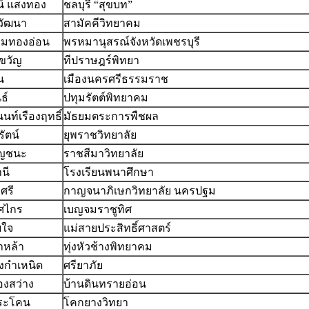
์ แสงทอง
ชลบุรี “สุขบท”
วัฒนา
สามัคคีวิทยาคม
ียมทองอ่อน
พรหมานุสรณ์จังหวัดเพชรบุรี
ีขวัญ
ทีปราษฎร์พิทยา
น
เมืองนครศรีธรรมราช
ธ์
ปทุมรัตต์พิทยาคม
นท์เรืองฤทธิ์
มัธยมตระการพืชผล
ุรัตน์
ยุพราชวิทยาลัย
ญชนะ
ราชสีมาวิทยาลัย
านี
โรงเรียนพนาศึกษา
ยศรี
กาญจนาภิเษกวิทยาลัย นครปฐม
ิศไกร
เบญจมราชูทิศ
ยใจ
แม่สายประสิทธิ์ศาสตร์
ำหล้า
ทุ่งหัวช้างพิทยาคม
งกำเหนิด
ศรียาภัย
องสว่าง
บ้านดินทรายอ่อน
ประโคน
โคกยางวิทยา