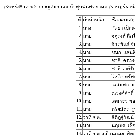
สุรินทร์48.นางสาวกาญติมา นกแก้วพุนพินพิทยาคมสุราษฎร์ธานี
ที่
คำนำหน้า
ชื่อ-นามสก
1.
นาง
กัลยา เป็กเ
2.
นาย
จตุรงค์ ลิ้ม
3.
นาย
จักรพันธ์ จ
4.
นาย
ชนก แสนต
5.
นาย
ชาลี ครองศั
6.
นาย
ชาลี วงษ์รั
7.
นาย
โชติก ทรัพย
8.
นาย
เฉลิมพล ม
9.
นาย
ณรงค์ศักดิ์
10.
นาย
เดชาธร พ
11.
นาย
ตรัยมิตร ร
12.
ว่าที่ ร.ต.
ธิติฏฐ์วัฒน
13.
นาย
นฤเบศ เชื้
14.
ว่าที่ ร.ต.หญิง
นฤมล พิทย