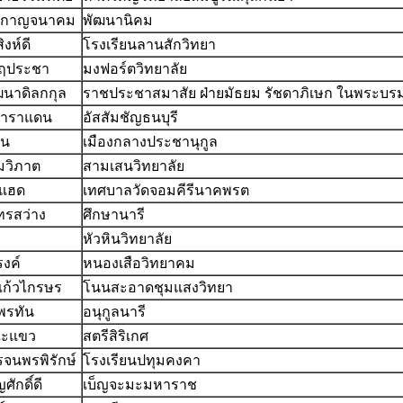
ร กาญจนาคม
พัฒนานิคม
งห์ดี
โรงเรียนลานสักวิทยา
ฤประชา
มงฟอร์ตวิทยาลัย
ฒนาดิลกกุล
ราชประชาสมาสัย ฝ่ายมัธยม รัชดาภิเษก ในพระบรม
าราแดน
อัสสัมชัญธนบุรี
ัน
เมืองกลางประชานุกูล
ทมวิภาต
สามเสนวิทยาลัย
มแฮด
เทศบาลวัดจอมคีรีนาคพรต
รสว่าง
ศึกษานารี
หัวหินวิทยาลัย
รงค์
หนองเสือวิทยาคม
ก้วไกรษร
โนนสะอาดชุมแสงวิทยา
นพรทัน
อนุกูลนารี
ณะแขว
สตรีสิริเกศ
รจนพรพิรักษ์
โรงเรียนปทุมคงคา
ศักดิ์ดี
เบ็ญจะมะมหาราช