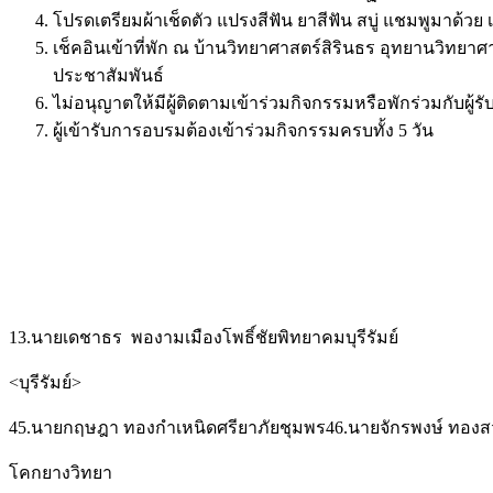
โปรดเตรียมผ้าเช็ดตัว แปรงสีฟัน ยาสีฟัน สบู่ แชมพูมาด้ว
เช็คอินเข้าที่พัก ณ บ้านวิทยาศาสตร์สิรินธร อุทยานวิทยาศา
ประชาสัมพันธ์
ไม่อนุญาตให้มีผู้ติดตามเข้าร่วมกิจกรรมหรือพักร่วมกับผู
ผู้เข้ารับการอบรมต้องเข้าร่วมกิจกรรมครบทั้ง 5 วัน
13.นายเดชาธร พองามเมืองโพธิ์ชัยพิทยาคมบุรีรัมย์
<บุรีรัมย์>
45.นายกฤษฎา ทองกำเหนิดศรียาภัยชุมพร46.นายจักรพงษ์ ทองสว
โคกยางวิทยา