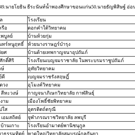
49.นายโยธิน ธีระนันท์น้ำพองศึกษาขอนแก่น50.นายธัญพิสิษฐ์ อ่
ุล
โรงเรียน
ครือ
ดอกคำใต้วิทยาคม
ไพบูลย์
บ้านห้วยกุ่ม
ันทร์หนูฤทธิ์
ห้วยนางราษฎร์บำรุง
ิยศ
บ้านด้ายเทพกาญจนาอุปถัมภ์
กดิ์ศิริ
โรงเรียนเบญจมราชาลัย ในพระบรมราชูปถัมภ์
กษ์
อุทัยวิทยาคม
์ดี
เบญจมราชรังสฤษฎิ์
ีดวง
อุโมงค์วิทยาคม
 สีหะวงษ์
กาญจนาภิเษกวิทยาลัย กาฬสินธุ์
องาม
เมืองโพธิ์ชัยพิทยาคม
ูปใส
อุตรดิตถ์ดรุณี
์ เอมสถิตย์
จุฬาภรณราชวิทยาลัย ลพบุรี
อบ้านเกาะ
โรงเรียนอำมาตย์พานิชนุกูล
าธรรมทิตย์
หาดใหญ่วิทยาลัยสมบูรณ์กุลกันยา