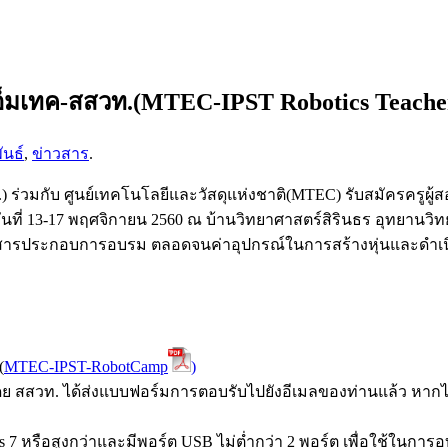
รู เอ็มเทค-สสวท.(MTEC-IPST Robotics Teach
ันธ์
,
ข่าวสาร
.
่วมกับ ศูนย์เทคโนโลยีและวัสดุแห่งชาติ(MTEC) รับสมัครครูผู้ส
นที่ 13-17 พฤศจิกายน 2560 ณ บ้านวิทยาศาสตร์สิรินธร อุทยานวิท
อกสารประกอบการอบรม ตลอดจนค่าอุปกรณ์ในการสร้างหุ่นและดำเนินก
(
MTEC-IPST-RobotCamp
)
 สสวท. ได้ส่งแบบฟอร์มการตอบรับไปยังอีเมลของท่านแล้ว หากไม่
s 7 หรือสูงกว่าและมีพอร์ต USB ไม่ต่ำกว่า 2 พอร์ต เพื่อใช้ในการ