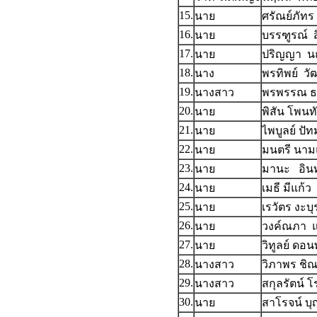
15.
นาย
ศรัณย์ภัท
16.
นาย
บรรฑูรณ์ สิ
17.
นาย
ปริญญา น
18.
นาง
พรทิพย์ วั
19.
นางสาว
พรพรรณ ธ
20.
นาย
พิสัน โพนท
21.
นาย
ไพบูลย์ ปั
22.
นาย
มนตรี นา
23.
นาย
มานะ อินท
24.
นาย
เมธี มีแก้ว
25.
นาย
เรวัตร งะบุ
26.
นาย
วงค์ณภา แ
27.
นาย
วิทูลย์ ดอ
28.
นางสาว
วิภาพร ชิ
29.
นางสาว
สกุลรัตน์ โ
30.
นาย
สาโรจน์ บุญ