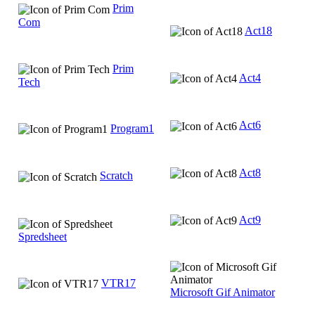
Prim
Com
Act18
Prim
Act4
Tech
Act6
Program1
Act8
Scratch
Act9
Spredsheet
VTR17
Microsoft Gif Animator