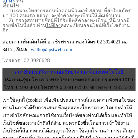
สมัคร
ที่นี่
เงื่อนไข :
1) เฉพาะวิทยากรแกนนำคอมพิวเตอร์ สสวท. ที่ส่งใบสมัคร
มา 100 คนแรก สสวท. จะชำค่าลงทะเบียนให้เต็มจำนวน
2) ตรวจสอบรายชื่อผู้ที่ได้รับสิทธิ์ค่าลงทะเบียน ที่นี่ หากมี
รายชื่อในนี้แล้ว ท่าน
ไม่ต้อง
ลงทะเบียนออนไลน์ที่เว็บไซต์งาน
อีก
สอบถามเพิ่มเติมได้ที่ อ.วชิรพรรณ ทองวิจิตร 02 3924021 ต่อ
3415 , อีเมล :
watho@ipstweb.com
โทรสาร : 02 3926628
สถาบันส่งเสริมการสอนวิทยาศาสตร์และเทคโนโลยี
924 ถนนสุขุมวิท แขวงพระโขนง เขตคลองเตย กรุงเทพฯ 10110
โทร 0-2392-4021 โทรสาร 0-2381-0750 Call center 0-2335-5222
เราใช้คุกกี้ (cookie) เพื่อเพิ่มประสบการณ์และความพึงพอใจของ
ท่านในการได้รับการเสนอข้อมูลและเนื้อหาต่างๆ โดยจะทำให้
เราเข้าใจลักษณะการใช้งานเว็บไซต์ของท่านได้เร็ว และทำให้
เว็บไซต์ของเราเข้าถึงได้ง่าย สะดวกยิ่งขึ้นโดยการเข้าใช้งาน
เว็บไซต์นี้ถือว่าท่านได้อนุญาตให้เราใช้คุกกี้ ท่านสามารถศึกษา