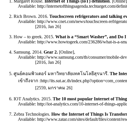
Margaret Rouse.
Internet of Things (IoT) definition
. [Online]
Available: http://internetofthingsagenda.techtarget.com/defini
Rich Brown. 2016.
Touchscreen refrigerators and talking 
Available: http://www.cnet.com/news/touchscreen-refrigerator
[2016, Jan 26]
How – to greek. 2015.
What is a “Smart Washer”, and Do 
Available: http://www.howtogeek.com/236286/what-is-a-smar
Samsung. 2014.
Gear 2.
[Online],
Available: http://www.samsung.com/th/consumer/mobile-d
[2016, Jan 26]
ศูนย์คอมพิวเตอร์ มหาวิทยาลัยเทคโนโลยีสุรนารี.
The Inte
เข้าถึงจาก :http://its.sut.ac.th/index.php?option=com_con
[2559, มกราคม 26]
IOT Analytics. 2015.
The 10 most popular Internet of Thing
Available: http://iot-analytics.com/10-internet-of-things-appli
Zebra Technologies.
How the Internet of Things Is Transfo
Available: http://www.zatar.com/sites/default/files/content/re