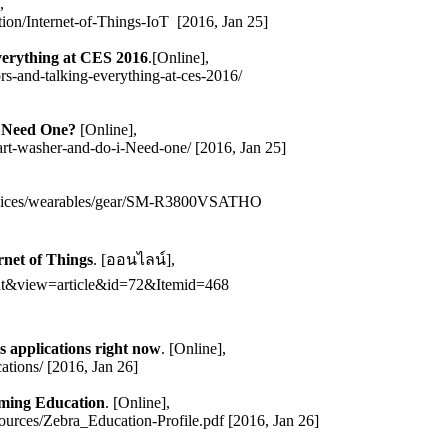
,
tion/Internet-of-Things-IoT [2016, Jan 25]
everything at CES 2016
.[Online],
s-and-talking-everything-at-ces-2016/
I Need One?
[Online],
t-washer-and-do-i-Need-one/ [2016, Jan 25]
evices/wearables/gear/SM-R3800VSATHO
rnet of Things
. [ออนไลน์],
tent&view=article&id=72&Itemid=468
s applications right now
. [Online],
cations/ [2016, Jan 26]
rming Education
. [Online],
sources/Zebra_Education-Profile.pdf [2016, Jan 26]