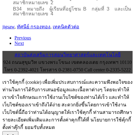
สมาชิกหมายเลข
2
B34
หมายถึง ผู้เรียนที่อยู่โซน
B
กลุ่มที่
3
และเป็น
สมาชิกหมายเลข
4
jigsaw
,
ทัศนีย์ กรองทอง
,
เทคนิคตัวต่อ
Previous
Next
สถาบันส่งเสริมการสอนวิทยาศาสตร์และเทคโนโลยี
924 ถนนสุขุมวิท แขวงพระโขนง เขตคลองเตย กรุงเทพฯ 10110
โทร 0-2392-4021 โทรสาร 0-2381-0750 Call center 0-2335-5222
เราใช้คุกกี้ (cookie) เพื่อเพิ่มประสบการณ์และความพึงพอใจของ
ท่านในการได้รับการเสนอข้อมูลและเนื้อหาต่างๆ โดยจะทำให้
เราเข้าใจลักษณะการใช้งานเว็บไซต์ของท่านได้เร็ว และทำให้
เว็บไซต์ของเราเข้าถึงได้ง่าย สะดวกยิ่งขึ้นโดยการเข้าใช้งาน
เว็บไซต์นี้ถือว่าท่านได้อนุญาตให้เราใช้คุกกี้ ท่านสามารถศึกษา
รายละเอียดเพิ่มเติมและการตั้งค่าคุกกี้ได้ที่ นโยบายการใช้คุ้กกี้
ตั้งค่าคุ๊กกี้
ยอมรับทั้งหมด