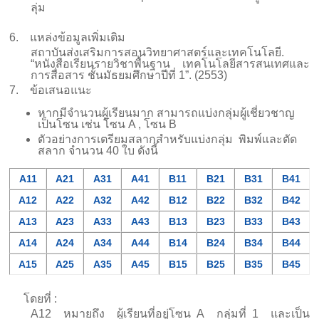
ลุ่ม
6.
แหล่งข้อมูลเพิ่มเติม
สถาบันส่งเสริมการสอนวิทยาศาสตร์และเทคโนโลยี.
“หนังสือเรียนรายวิชาพื้นฐาน เทคโนโลยีสารสนเทศและ
การสื่อสาร ชั้นมัธยมศึกษาปีที่
1
”
. (2553)
7.
ข้อเสนอแนะ
หากมีจำนวนผู้เรียนมาก สามารถแบ่งกลุ่มผู้เชี่ยวชาญ
เป็นโซน เช่น โซน
A ,
โซน
B
ตัวอย่างการเตรียมสลากสำหรับแบ่งกลุ่ม พิมพ์และตัด
สลาก จำนวน
40
ใบ ดังนี้
A11
A21
A31
A41
B11
B21
B31
B41
A12
A22
A32
A42
B12
B22
B32
B42
A13
A23
A33
A43
B13
B23
B33
B43
A14
A24
A34
A44
B14
B24
B34
B44
A15
A25
A35
A45
B15
B25
B35
B45
โดยที่
:
A12
หมายถึง ผู้เรียนที่อยู่โซน
A
กลุ่มที่
1
และเป็น