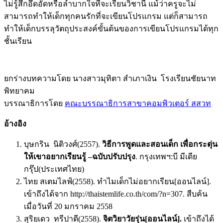
ไม่รู้สึกอึดอัดหรือลำบากใจที่จะเรียนวิชานี้ แม้ว่าครูจะไม่
สามารถทำให้เด็กทุกคนรักที่จะเขียนโปรแกรม แต่ก็สามารถ
ทำให้เด็กบรรลุวัตถุประสงค์ขั้นต้นของการเขียนโปรแกรมได้ทุก
ชั้นเรียน
ยกร่างบทความโดย นางสาวมุทิตา สำเภาเงิน โรงเรียนชัยนาท
พิทยาคม
บรรณาธิการโดย
คณะบรรณาธิการสาขาคอมพิวเตอร์ สสวท
อ้างอิง
บุษกริน นิติวงศ์(2557).
วิธีการพูดและสอนเด็ก เพื่อกระตุ่น
ให้เขาอยากเรียนรู้ –ฉบับปรับปรุง
. กรุงเทพฯ:บี มีเดีย
กรุ๊ป(ประเทศไทย)
ไทย สเตมไลฟ์(2558). ทำไมเด็กไม่อยากเรียน[ออนไลน์].
เข้าถึงได้จาก http://thaistemlife.co.th/com/?n=307. สืบค้น
เมื่อวันที่ 20 มกราคม 2558
สุริยเดว ทรีปาตี(2558).
จิตวิยาวัยรุ่น
[
ออนไลน์
]
.
เข้าถึงได้