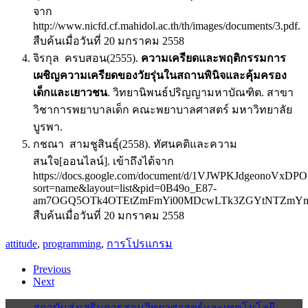
จาก
http://www.nicfd.cf.mahidol.ac.th/th/images/documents/3.pdf.
สืบค้นเมื่อวันที่ 20 มกราคม 2558
จิรกุล ครบสอน(2555).
ความเครียดและพฤติกรรมการ
เผชิญความเครียดของวัยรุ่นในสถานพินิจและคุ้มครอง
เด็กและเยาวชน
. วิทยานิพนธ์ปริญญามหาบัณฑิต. สาขา
วิชาการพยาบาลเด็ก คณะพยาบาลศาสตร์ มหาวิทยาลัย
บูรพา.
กชณา สามชูสินธุ์(2558). ทัศนคติและความ
สนใจ[ออนไลน์]. เข้าถึงได้จาก
https://docs.google.com/document/d/1VJWPKJdgeonoVxDP
sort=name&layout=list&pid=0B49o_E87-
am7OGQ5OTk4OTEtZmFmYi00MDcwLTk3ZGYtNTZmYmQ
สืบค้นเมื่อวันที่ 20 มกราคม 2558
attitude
,
programming
,
การโปรแกรม
Previous
Next
สถาบันส่งเสริมการสอนวิทยาศาสตร์และเทคโนโลยี