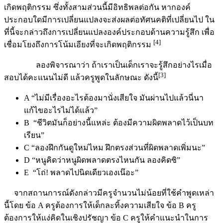
เกิดพฤติกรรม ซึ่งทั้งสามส่วนนี้มีอิทธิพลต่อกัน หากองค์
ประกอบใดมีการเปลี่ยนแปลงจะส่งผลต่อทัศนคติที่เปลี่ยนไป ใน
ที่นี้จะกล่าวถึงการเปลี่ยนแปลงองค์ประกอบด้านความรู้สึก เพื่อ
[4]
เชื่อมโยงถึงการโน้มเอียงที่จะเกิดพฤติกรรม
ลองพิจารณาว่า ถ้าเราเป็นเด็กเราจะรู้สึกอย่างไรเมื่อ
[3]
สอบได้คะแนนไม่ดี แล้วครูพูดในลักษณะ ดังนี้
A “ไม่มีเรื่องอะไรต้องมานั่งเสียใจ มันผ่านไปแล้วนี่นา
แก้ไขอะไรไม่ได้แล้ว”
B “ชีวิตมันก็อย่างนี้แหล่ะ ต้องมีความผิดพลาดไว้เป็นบท
เรียน”
C “ลองฝึกกันดูใหม่ไหม ฝึกตรงส่วนที่ผิดพลาดเพิ่มนะ”
D “หนูคิดว่าหนูผิดพลาดตรงไหนกัน ลองคิดซิ”
E “โถ่! พลาดไปนิดเดียวเองเน๊อะ”
จากสถานการณ์ดังกล่าวมีครูจำนวนไม่น้อยที่ใช้คำพูดเหล่า
นี้โดย ข้อ A ครูต้องการให้เด็กละทิ้งความเสียใจ ข้อ B ครู
ต้องการให้แง่คิดในเชิงปรัชญา ข้อ C ครูให้คำแนะนำในการ