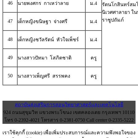
46
นายพงศกร กาเหว่าลาย
ม.4
รัตนโกสินทร์ส
นิเวศศาลายา ใน
ราชูปถัมภ์
47
เด็กหญิงขนิษฐา จ่างศรี
ม.4
48
เด็กหญิงชวัลรัตน์ หัวใจเพ็ชร์
ม.4
49
นางสาวปัทมา โสภิตชาติ
ครู
50
นางสาวเพ็ญศรี สรรพคง
ครู
สถาบันส่งเสริมการสอนวิทยาศาสตร์และเทคโนโลยี
924 ถนนสุขุมวิท แขวงพระโขนง เขตคลองเตย กรุงเทพฯ 10110
โทร 0-2392-4021 โทรสาร 0-2381-0750 Call center 0-2335-5222
เราใช้คุกกี้ (cookie) เพื่อเพิ่มประสบการณ์และความพึงพอใจของ