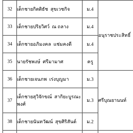
32
เด็กชายกิตติธัช สุขเวชกิจ
ม.4
33
เด็กชายปริยวิศว์ ณ ถลาง
ม.4
อนุราชประสิทธิ์
34
เด็กชายอภิมงคล แช่มคงดี
ม.4
35
นายรัชพงษ์ ศรีมามาศ
ครู
36
เด็กชายเจนภพ เร่งบุญมา
ม.3
เด็กชายสุวิจักขณ์ สากิยะบูรณะ
37
ม.3
ศรีบุณยานนท์
พงศ์
38
เด็กชายนันทวัฒน์ สุขศิริสันต์
ม.2