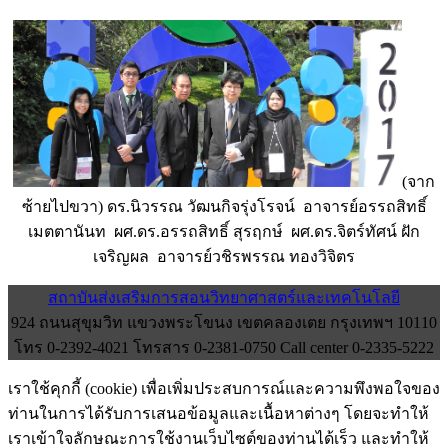
(จาก
ซ้ายไปขวา) ดร.นิวรรณ วัฒนกิจรุ่งโรจน์ อาจารย์อรรถสิทธิ์
เมตตานันท ผศ.ดร.อรรถสิทธิ์ สุรฤกษ์ ผศ.ดร.จิตร์ทัศน์ ฝัก
เจริญผล อาจารย์วชิรพรรณ ทองวิจิตร
สถาบันส่งเสริมการสอนวิทยาศาสตร์และเทคโนโลยี
924 ถนนสุขุมวิท แขวงพระโขนง เขตคลองเตย กรุงเทพฯ 10110
โทร 0-2392-4021 โทรสาร 0-2381-0750 Call center 0-2335-5222
เราใช้คุกกี้ (cookie) เพื่อเพิ่มประสบการณ์และความพึงพอใจของ
ท่านในการได้รับการเสนอข้อมูลและเนื้อหาต่างๆ โดยจะทำให้
เราเข้าใจลักษณะการใช้งานเว็บไซต์ของท่านได้เร็ว และทำให้