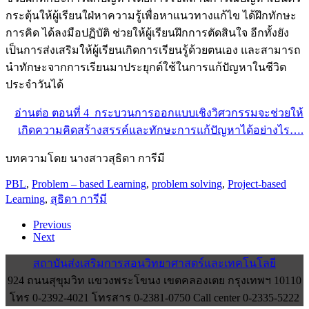
กระตุ้นให้ผู้เรียนใฝ่หาความรู้เพื่อหาแนวทางแก้ไข ได้ฝึกทักษะ
การคิด ได้ลงมือปฏิบัติ ช่วยให้ผู้เรียนฝึกการตัดสินใจ อีกทั้งยัง
เป็นการส่งเสริมให้ผู้เรียนเกิดการเรียนรู้ด้วยตนเอง และสามารถ
นำทักษะจากการเรียนมาประยุกต์ใช้ในการแก้ปัญหาในชีวิต
ประจำวันได้
อ่านต่อ ตอนที่ 4 กระบวนการออกแบบเชิงวิศวกรรมจะช่วยให้
เกิดความคิดสร้างสรรค์และทักษะการแก้ปัญหาได้อย่างไร….
บทความโดย นางสาวสุธิดา การีมี
PBL
,
Problem – based Learning
,
problem solving
,
Project-based
Learning
,
สุธิดา การีมี
Previous
Next
สถาบันส่งเสริมการสอนวิทยาศาสตร์และเทคโนโลยี
924 ถนนสุขุมวิท แขวงพระโขนง เขตคลองเตย กรุงเทพฯ 10110
โทร 0-2392-4021 โทรสาร 0-2381-0750 Call center 0-2335-5222