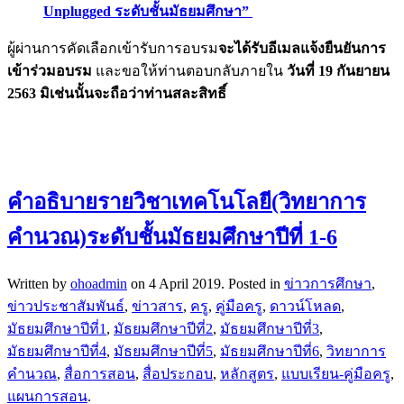
Unplugged ระดับชั้นมัธยมศึกษา”
ผู้ผ่านการคัดเลือกเข้ารับการอบรม
จะได้รับอีเมลแจ้งยืนยันการ
เข้าร่วมอบรม
และขอให้ท่านตอบกลับภายใน
วันที่ 19 กันยายน
2563 มิเช่นนั้นจะถือว่าท่านสละสิทธิ์
คำอธิบายรายวิชาเทคโนโลยี(วิทยาการ
คำนวณ)ระดับชั้นมัธยมศึกษาปีที่ 1-6
Written by
ohoadmin
on
4 April 2019
. Posted in
ข่าวการศึกษา
,
ข่าวประชาสัมพันธ์
,
ข่าวสาร
,
ครู
,
คู่มือครู
,
ดาวน์โหลด
,
มัธยมศึกษาปีที่1
,
มัธยมศึกษาปีที่2
,
มัธยมศึกษาปีที่3
,
มัธยมศึกษาปีที่4
,
มัธยมศึกษาปีที่5
,
มัธยมศึกษาปีที่6
,
วิทยาการ
คำนวณ
,
สื่อการสอน
,
สื่อประกอบ
,
หลักสูตร
,
แบบเรียน-คู่มือครู
,
แผนการสอน
.