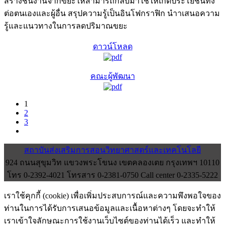
สร้างชิ้นงานจากขยะให้สามารถกลับมาใช้ให้เกิดประโยชน์ทั้ง
ต่อตนเองและผู้อื่น สรุปความรู้เป็นอินโฟกราฟิก นำาเสนอความ
รู้และแนวทางในการลดปริมาณขยะ
ดาวน์โหลด
คณะผู้พัฒนา
1
2
3
สถาบันส่งเสริมการสอนวิทยาศาสตร์และเทคโนโลยี
924 ถนนสุขุมวิท แขวงพระโขนง เขตคลองเตย กรุงเทพฯ 10110
โทร 0-2392-4021 โทรสาร 0-2381-0750 Call center 0-2335-5222
เราใช้คุกกี้ (cookie) เพื่อเพิ่มประสบการณ์และความพึงพอใจของ
ท่านในการได้รับการเสนอข้อมูลและเนื้อหาต่างๆ โดยจะทำให้
เราเข้าใจลักษณะการใช้งานเว็บไซต์ของท่านได้เร็ว และทำให้