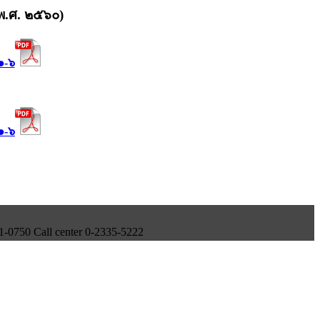
พ.ศ. ๒๕๖๐)
๑-๖
๑-๖
750 Call center 0-2335-5222