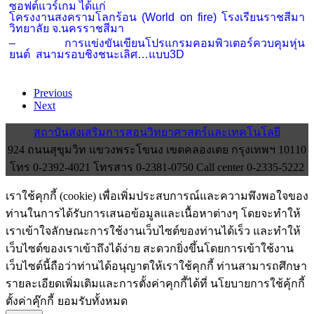
ซอฟต์แวร์เกม ได้แก่
โครงงานสงครามโลกร้อน (World on fire) โรงเรียนราชสีมา
วิทยาลัย จ.นครราชสีมา
–
การแข่งขันเขียนโปรแกรมคอมพิวเตอร์ควบคุมหุ่น
ยนต์ สนามรอบชิงชนะเลิศ…แบบ3D
Previous
Next
สถาบันส่งเสริมการสอนวิทยาศาสตร์และเทคโนโลยี
924 ถนนสุขุมวิท แขวงพระโขนง เขตคลองเตย กรุงเทพฯ 10110
โทร 0-2392-4021 โทรสาร 0-2381-0750 Call center 0-2335-5222
เราใช้คุกกี้ (cookie) เพื่อเพิ่มประสบการณ์และความพึงพอใจของ
ท่านในการได้รับการเสนอข้อมูลและเนื้อหาต่างๆ โดยจะทำให้
เราเข้าใจลักษณะการใช้งานเว็บไซต์ของท่านได้เร็ว และทำให้
เว็บไซต์ของเราเข้าถึงได้ง่าย สะดวกยิ่งขึ้นโดยการเข้าใช้งาน
เว็บไซต์นี้ถือว่าท่านได้อนุญาตให้เราใช้คุกกี้ ท่านสามารถศึกษา
รายละเอียดเพิ่มเติมและการตั้งค่าคุกกี้ได้ที่ นโยบายการใช้คุ้กกี้
ตั้งค่าคุ๊กกี้
ยอมรับทั้งหมด