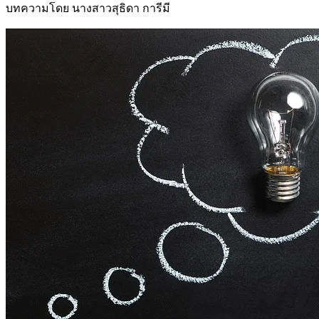
บทความโดย นางสาวสุธิดา การีมี