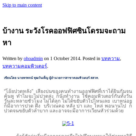
Skip to main content
บ้างาน ระวังโรคออฟฟิศซินโดรมจะถาม
หา
Written by
ohoadmin
on
1 October 2014
. Posted in
บทความ
,
บทความคอมพิวเตอร์
.
เขียนโดย นายพรพจน์ พุฒวันเพ็ญ ผู้อำนวยการสาขาคอมพิวเตอร์ สสวท.
“โอ้ยปวดหลัง” เสียงบ่นของคนทำงานออฟฟิศที่เราได้ยินกันจน
คุ้นหู ทำไมจะไม่ปวดล่ะ ก็นั่งทำงาน ใช้คอมพิวเตอร์กันทั้งวัน
วันละหลายชั่วโมง ไม่ได้ลุก ไม่ได้ขยับตัวไปไหนเลย เบาหน่อย
ก็มีอาการปวด ตึง บริเวณคอ หลัง บ่า และ ไหล่ พอนานไป ก็
ปวดจนขยับตัวลำบาก และอาจจะมีอาการเวียนหัวร่วมด้วย