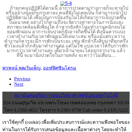
ถ้าทุกคนปฏิบัติได้ตามนี้ อาการปวดตามร่างกายก็จะหายไป
หรืออย่างน้อยก็บรรเทาลง คนที่ยังไม่เคยเป็น ก็สามารถนำไป
ปฏิบัติตามได้ เพื่อเป็นการป้องกันไม่ไห้เกิดอาการเจ็บปวดขึ้น
ในอนาคต อย่างไรก็ตามถึงจะจัดวางท่าทางในการนั่งและ
สภาพแวดล้อมดีเพียงใด ถ้าหากยังหักโหมทำงานหนักจนไม่
ยอมพักผ่อน อาการเจ็บปวดก็ยังอาจกิดขึ้นได้ ดังนั้นควรแบ่ง
เวลาทำงานกับเวลาพักผ่อนให้เหมาะสม หรือแม้แต่ระหว่าง
ทำงานก็ควรจะมีการพักเป็นระยะ เช่น พักห้าถึงสิบนาทีทุกครึ่ง
ชั่วโมงแล้วก็กลับมาทำงานต่อ แต่ไม่ใช่ แบ่งเวลาให้กับการพัก
มากกว่าเวลาทำงานล่ะ เดี๋ยวเจ้านายจะไล่ออกจากงาน แล้ว
ทีนี้ จะมานั่งปวดใจในภายหลัง จะหาว่าไม่เตือน…
พรพจน์ พุฒวันเพ็ญ
,
ออฟฟิศซินโดรม
Previous
Next
สถาบันส่งเสริมการสอนวิทยาศาสตร์และเทคโนโลยี
924 ถนนสุขุมวิท แขวงพระโขนง เขตคลองเตย กรุงเทพฯ 10110
โทร 0-2392-4021 โทรสาร 0-2381-0750 Call center 0-2335-5222
เราใช้คุกกี้ (cookie) เพื่อเพิ่มประสบการณ์และความพึงพอใจของ
ท่านในการได้รับการเสนอข้อมูลและเนื้อหาต่างๆ โดยจะทำให้