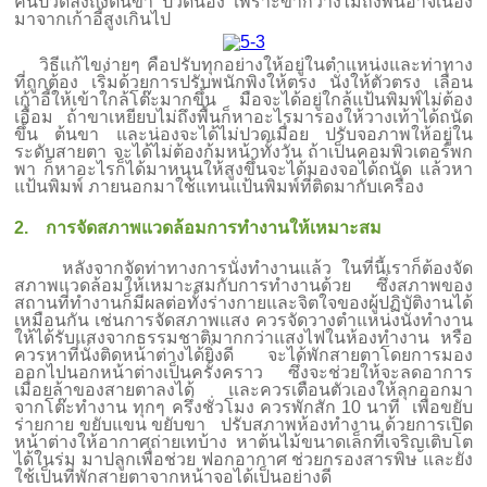
คนปวดลงถึงต้นขา ปวดน่อง เพราะขาก็วางไม่ถึงพื้นอาจเนื่อง
มาจากเก้าอี้สูงเกินไป
วิธีแก้ไขง่ายๆ คือปรับทุกอย่างให้อยู่ในตำแหน่งและท่าทาง
ที่ถูกต้อง เริ่มด้วยการปรับพนักพิงให้ตรง นั่งให้ตัวตรง เลื่อน
เก้าอี้ให้เข้าใกล้โต๊ะมากขึ้น มือจะได้อยู่ใกล้แป้นพิมพ์ไม่ต้อง
เอื้อม ถ้าขาเหยียบไม่ถึงพื้นก็หาอะไรมารองให้วางเท้าได้ถนัด
ขึ้น ต้นขา และน่องจะได้ไม่ปวดเมื่อย ปรับจอภาพให้อยู่ใน
ระดับสายตา จะได้ไม่ต้องก้มหน้าทั้งวัน ถ้าเป็นคอมพิวเตอร์พก
พา ก็หาอะไรก็ได้มาหนุนให้สูงขึ้นจะได้มองจอได้ถนัด แล้วหา
แป้นพิมพ์ ภายนอกมาใช้แทนแป้นพิมพ์ที่ติดมากับเครื่อง
2. การจัดสภาพแวดล้อมการทำงานให้เหมาะสม
หลังจากจัดท่าทางการนั่งทำงานแล้ว ในที่นี้เราก็ต้องจัด
สภาพแวดล้อมให้เหมาะสมกับการทำงานด้วย ซึ่งสภาพของ
สถานที่ทำงานก็มีผลต่อทั้งร่างกายและจิตใจของผู้ปฏิบัติงานได้
เหมือนกัน เช่นการจัดสภาพแสง ควรจัดวางตำแหน่งนั่งทำงาน
ให้ได้รับแสงจากธรรมชาติมากกว่าแสงไฟในห้องทำงาน หรือ
ควรหาที่นั่งติดหน้าต่างได้ยิ่งดี จะได้พักสายตาโดยการมอง
ออกไปนอกหน้าต่างเป็นครั้งคราว ซึ่งจะช่วยให้จะลดอาการ
เมื่อยล้าของสายตาลงได้ และควรเตือนตัวเองให้ลุกออกมา
จากโต๊ะทำงาน ทุกๆ ครึ่งชั่วโมง ควรพักสัก 10 นาที เพื่อขยับ
ร่ายกาย ขยับแขน ขยับขา ปรับสภาพห้องทำงาน ด้วยการเปิด
หน้าต่างให้อากาศถ่ายเทบ้าง หาต้นไม้ขนาดเล็กที่เจริญเติบโต
ได้ในร่ม มาปลูกเพื่อช่วย ฟอกอากาศ ช่วยกรองสารพิษ และยัง
ใช้เป็นที่พักสายตาจากหน้าจอได้เป็นอย่างดี