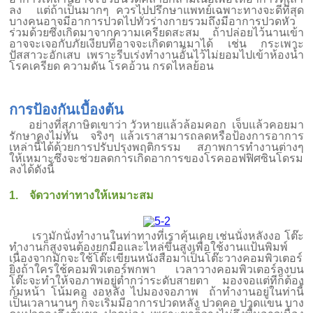
ลง แต่ถ้าเป็นมากๆ ควรไปปรึกษาแพทย์เฉพาะทางจะดีที่สุด
บางคนอาจมีอาการปวดไปทั่วร่างกายรวมถึงมีอาการปวดหัว
ร่วมด้วยซึ่งเกิดมาจากความเครียดสะสม ถ้าปล่อยไว้นานเข้า
อาจจะเจอกับภัยเงียบที่อาจจะเกิดตามมาได้ เช่น กระเพาะ
ปัสสาวะอักเสบ เพราะรีบเร่งทำงานอั้นไว้ไม่ยอมไปเข้าห้องน้ำ
โรคเครียด ความดัน โรคอ้วน กรดไหลย้อน
การป้องกันเบื้องต้น
อย่างที่สุภาษิตเขาว่า วัวหายแล้วล้อมคอก เจ็บแล้วคอยมา
รักษาคงไม่ทัน จริงๆ แล้วเราสามารถลดหรือป้องการอาการ
เหล่านี้ได้ด้วยการปรับปรุงพฤติกรรม สภาพการทำงานต่างๆ
ให้เหมาะซึ่งจะช่วยลดการเกิดอาการของโรคออฟฟิศซินโดรม
ลงได้ดังนี้
1. จัดวางท่าทางให้เหมาะสม
เรามักนั่งทำงานในท่าทางที่เราคุ้นเคย เช่นนั่งหลังงอ โต๊ะ
ทำงานก็สูงจนต้องยกมือและไหล่ขึ้นสูงเพื่อใช้งานแป้นพิมพ์
เนื่องจากมักจะใช้โต๊ะเขียนหนังสือมาเป็นโต๊ะวางคอมพิวเตอร์
ยิ่งถ้าใครใช้คอมพิวเตอร์พกพา เวลาวางคอมพิวเตอร์ลงบน
โต๊ะจะทำให้จอภาพอยู่ต่ำกว่าระดับสายตา มองจอแต่ทีก็ต้อง
ก้มหน้า โน้มคอ งอหลัง ไปมองจอภาพ ถ้าทำงานอยู่ในท่านี้
เป็นเวลานานๆ ก็จะเริ่มมีอาการปวดหลัง ปวดคอ ปวดแขน บาง