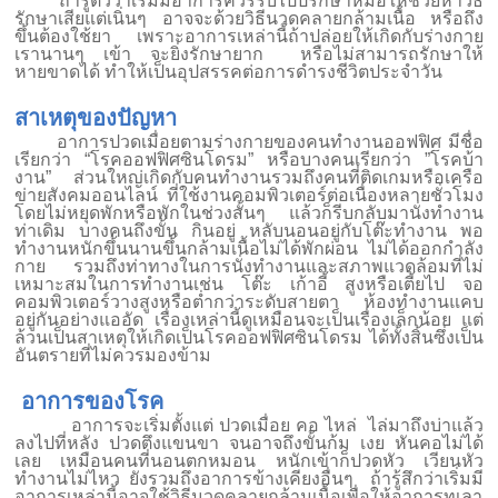
ถ้ารู้ตัวว่าเริ่มมีอาการควรรีบไปปรึกษาหมอให้ช่วยหาวิธี
รักษาเสียแต่เนิ่นๆ อาจจะด้วยวิธีนวดคลายกล้ามเนื้อ หรือถึง
ขึ้นต้องใช้ยา เพราะอาการเหล่านี้ถ้าปล่อยให้เกิดกับร่างกาย
เรานานๆ เข้า จะยิ่งรักษายาก หรือไม่สามารถรักษาให้
หายขาดได้ ทำให้เป็นอุปสรรคต่อการดำรงชีวิตประจำวัน
สาเหตุของปัญหา
อาการปวดเมื่อยตามร่างกายของคนทำงานออฟฟิศ มีชื่อ
เรียกว่า “โรคออฟฟิศซินโดรม” หรือบางคนเรียกว่า ”โรคบ้า
งาน” ส่วนใหญ่เกิดกับคนทำงานรวมถึงคนที่ติดเกมหรือเครือ
ข่ายสังคมออนไลน์ ที่ใช้งานคอมพิวเตอร์ต่อเนื่องหลายชั่วโมง
โดยไม่หยุดพักหรือพักในช่วงสั้นๆ แล้วก็รีบกลับมานั่งทำงาน
ท่าเดิม บางคนถึงขั้น กินอยู่ หลับนอนอยู่กับโต๊ะทำงาน พอ
ทำงานหนักขึ้นนานขึ้นกล้ามเนื้อไม่ได้พักผ่อน ไม่ได้ออกกำลัง
กาย รวมถึงท่าทางในการนั่งทำงานและสภาพแวดล้อมที่ไม่
เหมาะสมในการทำงานเช่น โต๊ะ เก้าอี้ สูงหรือเตี้ยไป จอ
คอมพิวเตอร์วางสูงหรือต่ำกว่าระดับสายตา ห้องทำงานแคบ
อยู่กันอย่างแออัด เรื่องเหล่านี้ดูเหมือนจะเป็นเรื่องเล็กน้อย แต่
ล้วนเป็นสาเหตุให้เกิดเป็นโรคออฟฟิศซินโดรม ได้ทั้งสิ้นซึ่งเป็น
อันตรายที่ไม่ควรมองข้าม
อาการของโรค
อาการจะเริ่มตั้งแต่ ปวดเมื่อย คอ ไหล่ ไล่มาถึงบ่าแล้ว
ลงไปที่หลัง ปวดตึงแขนขา จนอาจถึงขั้นก้ม เงย หันคอไม่ได้
เลย เหมือนคนที่นอนตกหมอน หนักเข้าก็ปวดหัว เวียนหัว
ทำงานไม่ไหว ยังรวมถึงอาการข้างเคียงอื่นๆ ถ้ารู้สึกว่าเริ่มมี
อาการเหล่านี้อาจใช้วิธีนวดคลายกล้ามเนื้อเพื่อให้อาการทุเลา