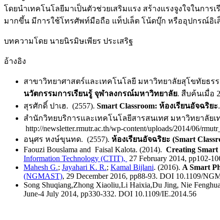
โดยนำเทคโนโลยีมาเป็นตัวช่วยเสริมแรง สร้างแรงจูงใจในการเรียนรู้
มากขึ้น มีการใช้โทรศัพท์มือถือ แท็ปเล็ต โน้ดบุ๊ก หรืออุปกรณ์อิเล
บทความโดย นายนิรมิษเพียร ประเสริฐ
อ้างอิง
สาขาวิทยาศาสตร์และเทคโนโลยี มหาวิทยาลัยสุโขทัยธรร
นวัตกรรมการเรียนรู้ จุฬาลงกรณ์มหาวิทยาลัย
. สืบค้นเมื่
สุรศักดิ์ ปาเฮ. (2557).
Smart Classroom: ห้องเรียนอัจฉริยะ
สำนักวิทยบริการและเทคโนโลยีสารสนเทศ มหาวิทยาลัยเ
http://newsletter.rmutr.ac.th/wp-content/uploads/2014/06/rmutr
อนุศร หงษ์ขุนทด. (2557).
ห้องเรียนอัจฉริยะ (Smart Class
Faouzi Bouslama and Faisal Kalota. (2014).
Creating Smart 
Information Technology (CTIT),
27 February 2014, pp102-10
Mahesh G.
;
Jayahari K. R.
;
Kamal Bijlani
. (2016).
A Smart Ph
(NGMAST)
, 29 December 2016, pp88-93. DOI 10.1109/NG
Song Shuqiang,Zhong Xiaoliu,Li Haixia,Du Jing, Nie Fenghu
June-4 July 2014, pp330-332. DOI 10.1109/IE.2014.56