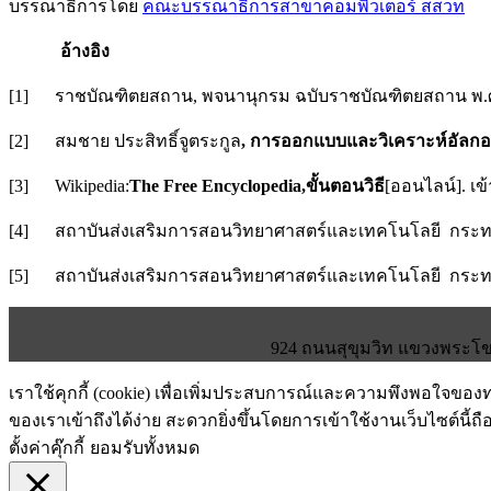
บรรณาธิการโดย
คณะบรรณาธิการสาขาคอมพิวเตอร์ สสวท
อ้างอิง
[1] ราชบัณฑิตยสถาน, พจนานุกรม ฉบับราชบัณฑิตยสถาน พ.ศ. 
[2] สมชาย ประสิทธิ์จูตระกูล
, การออกแบบและวิเคราะห์อัลกอร
[3] Wikipedia:
The Free Encyclopedia,
ขั้นตอนวิธี
[ออนไลน์]. เข
[4] สถาบันส่งเสริมการสอนวิทยาศาสตร์และเทคโนโลยี กระท
[5] สถาบันส่งเสริมการสอนวิทยาศาสตร์และเทคโนโลยี กระท
924 ถนนสุขุมวิท แขวงพระโขน
เราใช้คุกกี้ (cookie) เพื่อเพิ่มประสบการณ์และความพึงพอใจขอ
ของเราเข้าถึงได้ง่าย สะดวกยิ่งขึ้นโดยการเข้าใช้งานเว็บไซต์นี้ถื
ตั้งค่าคุ๊กกี้
ยอมรับทั้งหมด