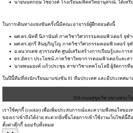
นายนนทกฤษ ไชยวงค์ โรงเรียนมหิดลวิทยานุสรณ์. ได้เห
ในการเดินทางแข่งขันครั้งนี้มีคณะอาจารย์ผู้ฝึกสอนดังนี้
ผศ.ดร.นัทที นิภานันท์ ภาควิชาวิศวกรรมคอมพิวเตอร์ จุฬ
ผศ.ดร.สุกรี สินธุภิญโญ ภาควิชาวิศวกรรมคอมพิวเตอร์ จุ
อ.ผนวกเดช สุวรรณทัต ศูนย์เสริมสร้างการเรียนรู้และการส
ดร.อัครา ประโยชน์ ภาควิชาวิทยาการคอมพิวเตอร์และสา
นายพนมยงค์ แก้วประชุม สาขาวิชาเทคโนโลยี ผู้จัดการที
ในปีนี้ทีมที่ส่งนักเรียนมาแข่งขัน 81 ทีมประเทศ และมีประเทศมาส
924 ถนนสุขุมวิท แขวงพระโขน
เราใช้คุกกี้ (cookie) เพื่อเพิ่มประสบการณ์และความพึงพอใจขอ
ของเราเข้าถึงได้ง่าย สะดวกยิ่งขึ้นโดยการเข้าใช้งานเว็บไซต์นี้ถื
ตั้งค่าคุ๊กกี้
ยอมรับทั้งหมด